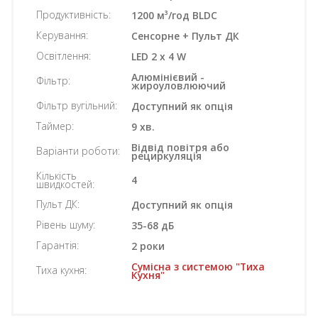
Продуктивність:
1200 м³/год BLDC
Керування:
Сенсорне + Пульт ДК
Освітлення:
LED 2 x 4 W
Алюмінієвий -
Фільтр:
жироуловлюючий
Фільтр вугільний:
Доступний як опція
Таймер:
9 хв.
Відвід повітря або
Варіанти роботи:
рециркуляція
Кількість
4
швидкостей:
Пульт ДК:
Доступний як опція
Рівень шуму:
35-68 дБ
Гарантія:
2 роки
Сумісна з системою "Тиха
Тиха кухня:
Кухня"